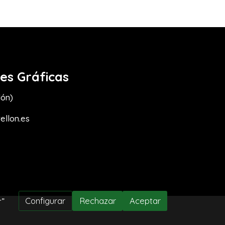
nes Gráficas
lón)
ellon.es
Configurar
Rechazar
Aceptar
r”